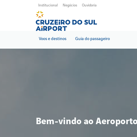
Pular
Institucional
Negócios
Ouvidoria
para
o
conteúdo
principal
Voos e destinos
Guia do passageiro
Bem-vindo ao Aeroporto 
Bem-vindo ao Aeroporto 