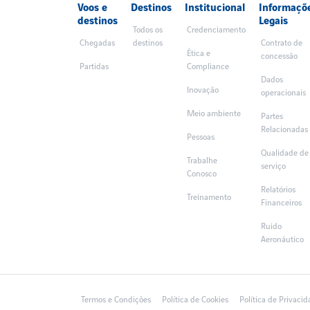
Voos e
Destinos
Institucional
Informaçõ
destinos
Legais
Todos os
Credenciamento
Chegadas
destinos
Contrato de
Ética e
concessão
Partidas
Compliance
Dados
Inovação
operacionais
Meio ambiente
Partes
Relacionadas
Pessoas
Qualidade de
Trabalhe
serviço
Conosco
Relatórios
Treinamento
Financeiros
Ruido
Aeronáutico
Termos e Condições
Política de Cookies
Política de Privaci