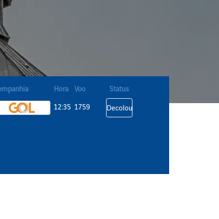
ompanhia
Hora
Voo
Status
12:35
1759
Decolou