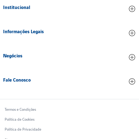
Institucional
Credenciamento
Informações Legais
Ética e Compliance
Inovação
Contrato de concessão
Meio ambiente
Negócios
Dados operacionais
Pessoas
Partes Relacionadas
Comercial
Trabalhe Conosco
Qualidade de serviço
Fale Conosco
Tarifas Aeroportuárias
Treinamento
Relatórios Financeiros
Contatos
Ruido Aeronáutico
Ouvidoria
Termos e Condições
Política de Cookies
Política de Privacidade