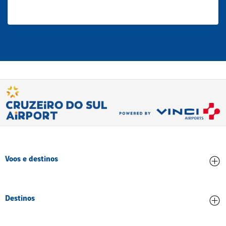
Voos e destinos
Chegadas
Destinos
Partidas
Todos os destinos